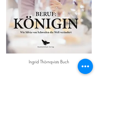
Ingrid Thörnqvists Buch
Tickets
Verkauf beendet
Tickettyp
Onumrerat