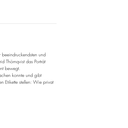
r beeindruckendsten und 
id Thörnqvist das Porträt 
ent bewegt.
machen konnte und gibt 
 Etikette stellen: Wie privat 