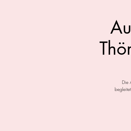
Au
Thör
Die 
begleite