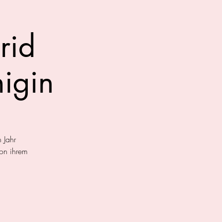
rid
nigin
 Jahr
von ihrem