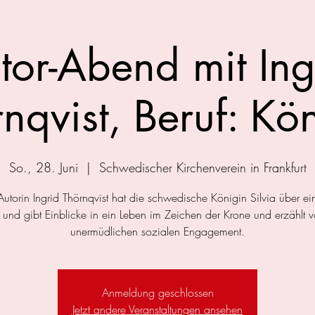
tor-Abend mit Ing
nqvist, Beruf: Kö
So., 28. Juni
  |  
Schwedischer Kirchenverein in Frankfurt
Autorin Ingrid Thörnqvist hat die schwedische Königin Silvia über ein
t und gibt Einblicke in ein Leben im Zeichen der Krone und erzählt 
unermüdlichen sozialen Engagement.
Anmeldung geschlossen
Jetzt andere Veranstaltungen ansehen