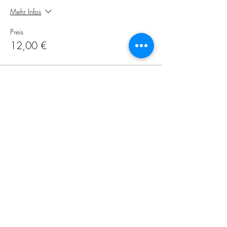
Mehr Infos
Preis
12,00 €
Diese Veranstaltung ist ausverkauft
Diese Veranstaltung teilen
Schwedischer Kirchenverein
Frankfurt am Main e.V.