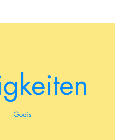
igkeiten
Godis