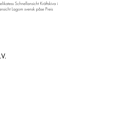
unden anzurufen.
atess Schnellansicht Kräftskiva i
ansicht Lagom svensk påse Preis
.V.