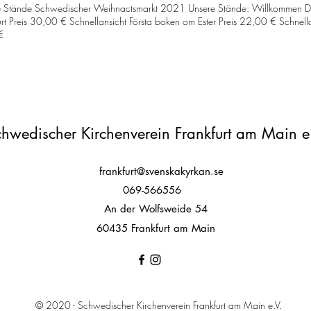
rstehenden Fällen jedoch in jedem Fall berechtigt, das Gericht am Sitz des K
 Stände Schwedischer Weihnactsmarkt 2021 Unsere Stände: Willkommen Delik
urt Preis 30,00 € Schnellansicht Första boken om Ester Preis 22,00 € Schnell
€
hwedischer Kirchenverein Frankfurt am Main e
frankfurt@svenskakyrkan.se
069-566556
An der Wolfsweide 54
60435 Frankfurt am Main
© 2020 - Schwedischer Kirchenverein Frankfurt am Main e.V.