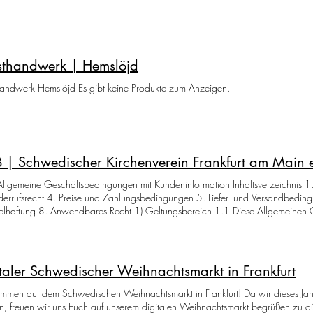
sthandwerk | Hemslöjd
andwerk Hemslöjd Es gibt keine Produkte zum Anzeigen.
| Schwedischer Kirchenverein Frankfurt am Main e
lgemeine Geschäftsbedingungen mit Kundeninformation Inhaltsverzeichnis 1. 
errufsrecht 4. Preise und Zahlungsbedingungen 5. Liefer- und Versandbedin
lhaftung 8. Anwendbares Recht 1) Geltungsbereich 1.1 Diese Allgemeinen 
 des Schwedischen Kirchenvereins in Frankfurt e.V. (nachfolgend „Verkäufer”), g
ucher oder Unternehmer (nachfolgend „Kunde”) mit dem Verkäufer hinsichtlich
argestellten Waren und/oder Leistungen abschließt. Hiermit wird der Einb
nden widersprochen, es sei denn, es ist etwas anderes vereinbart. 1.2 Verbra
taler Schwedischer Weihnachtsmarkt in Frankfurt
iche Person, die ein Rechtsgeschäft zu Zwecken abschließt, die überwiegend 
ändigen beruflichen Tätigkeit zugerechnet werden können. Unternehmer im Sinn
mmen auf dem Schwedischen Weihnachtsmarkt in Frankfurt! Da wir dieses Jah
uristische Person oder eine rechtsfähige Personengesellschaft, die bei Abschlu
, freuen wir uns Euch auf unserem digitalen Weihnachtsmarkt begrüßen zu d