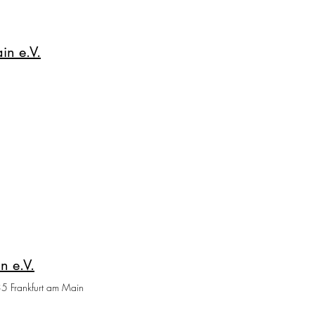
in e.V.
n e.V.
35 Frankfurt am Main