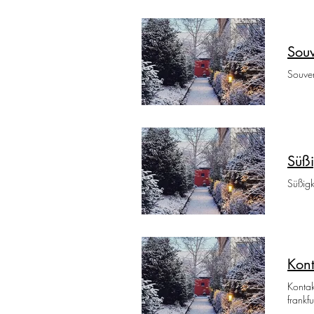
Souv
Souven
Süßi
Süßigk
Kont
Kontak
frankf